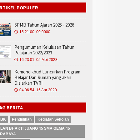
RTIKEL POPULER
SPMB Tahun Ajaran 2025 - 2026
15:21:00, 00 0000
🕔
Pengumuman Kelulusan Tahun
Pelajaran 2022/2023
16:23:01, 05 Mei 2023
🕔
Kemendikbud Luncurkan Program
Belajar Dari Rumah yang akan
Disiarkan TVRI
04:06:54, 15 Apr 2020
🕔
AG BERITA
NBK
Pendidikan
Kegiatan Sekolah
LAN BHAKTI JUANG 45 SMA GEMA 45
RABAYA