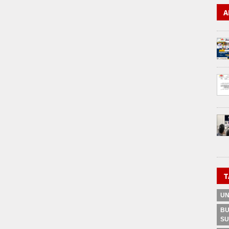
A
T
U
BU
SU