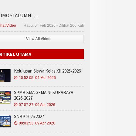
MOSI ALUMNI . . .
ihat Video
Rabu, 04 Feb 2026 - Dilihat 266 Kali
View All Video
RTIKEL UTAMA
Kelulusan Siswa Kelas XII 2025/2026
10:52:05, 04 Mei 2026
🕔
SPMB SMA GEMA 45 SURABAYA
2026-2027
07:07:27, 09 Apr 2026
🕔
SNBP 2026 2027
09:03:53, 09 Apr 2026
🕔