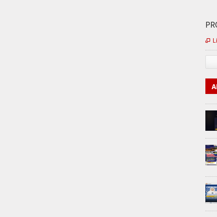
PRO
L

A