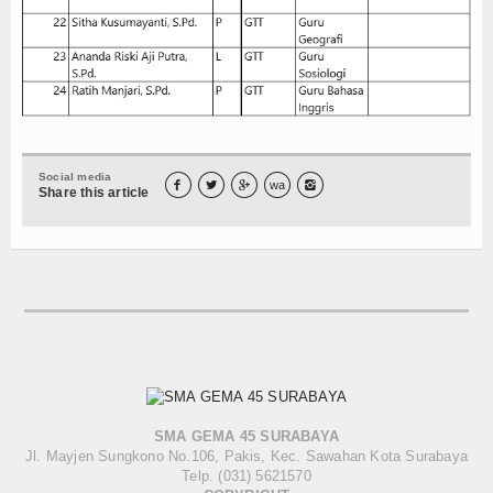
Social media



wa

Share this article
SMA GEMA 45 SURABAYA
Jl. Mayjen Sungkono No.106, Pakis, Kec. Sawahan Kota Surabaya
Telp. (031) 5621570