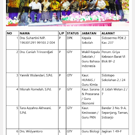
Program Sekolah
Kurikulum
Kesiswaan
Humas
Sarana dan Prasarana
Siswa
Prestasi
Ekstrakulikuler
Serba - serbi
Agenda