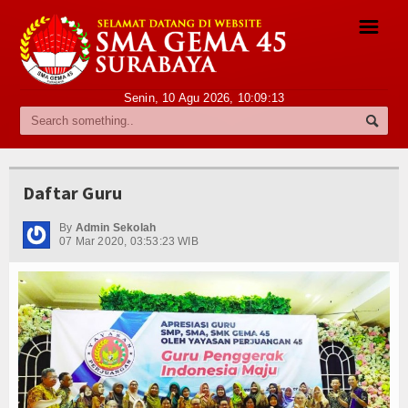
☰
Senin, 10 Agu 2026,
10:09:13
Profile
Sambutan Kepala Sekolah
Daftar Guru
Sejarah Singkat
By
Admin Sekolah
Visi dan Misi
07 Mar 2020, 03:53:23 WIB
Struktur Organisasi
Pegawai
Daftar Guru
Daftar Staf